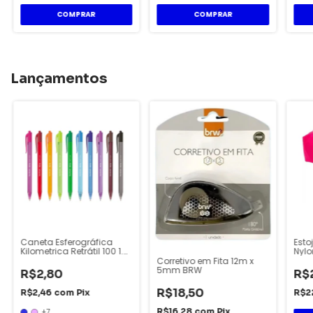
COMPRAR
COMPRAR
Lançamentos
Caneta Esferográfica
Esto
Kilometrica Retrátil 100 1.0
Nyl
- Paper Mate
Corretivo em Fita 12m x
5mm BRW
R$2,80
R$
R$18,50
R$2,46
com
Pix
R$2
R$16,28
com
Pix
+7