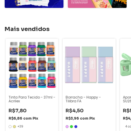
Mais vendidos
Tinta Para Tecido - 37ml -
Borracha - Happy -
Apon
Acrilex
Tilibra FA
SU26
R$7,80
R$4,50
R$
R$6,86
com
Pix
R$3,96
com
Pix
R$4
+39
4 c