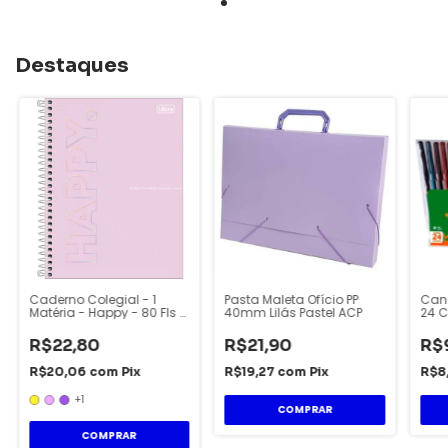
Destaques
Caderno Colegial - 1
Pasta Maleta Ofício PP
Cane
Matéria - Happy - 80 Fls -
40mm Lilás Pastel ACP
24 C
Tilibra
R$22,80
R$21,90
R$
R$20,06
com
Pix
R$19,27
com
Pix
R$8
+1
COMPRAR