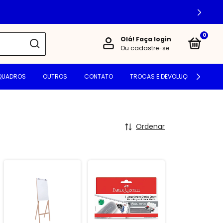
0
Olá!
Faça login
Ou cadastre-se
QUADROS
OUTROS
CONTATO
TROCAS E DEVOLUÇÕES
PO
Ordenar