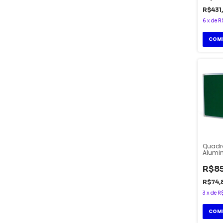
R$431
6
x
de
R
Quadro
Alumin
R$8
R$74
3
x
de
R