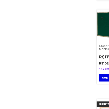
Quadro
Madeir
90x60 
R$11
R$102
4
x
de
R
ESGOT