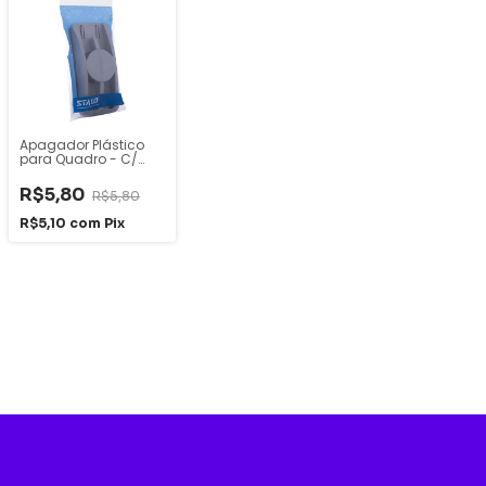
Apagador Plástico
para Quadro - C/
Porta Marcador -
Stalo
R$5,80
R$5,80
R$5,10
com
Pix