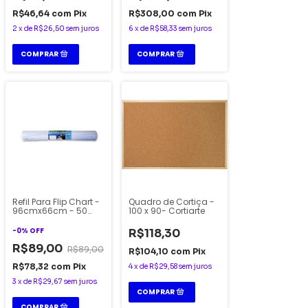
R$46,64
com
Pix
R$308,00
com
Pix
2
x
de
R$26,50
sem juros
6
x
de
R$58,33
sem juros
Refil Para Flip Chart -
Quadro de Cortiça -
96cmx66cm - 50
100 x 90- Cortiarte
Folhas - Cortiarte FA
-
0
%
OFF
R$118,30
R$89,00
R$89,00
R$104,10
com
Pix
R$78,32
com
Pix
4
x
de
R$29,58
sem juros
3
x
de
R$29,67
sem juros