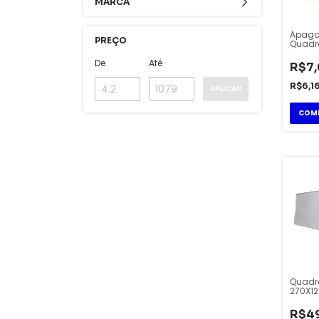
MARCA
Apaga
PREÇO
Quadr
Carbri
De
Até
R$7
R$6,1
APLICAR
Quadr
270X12
Alumín
R$4