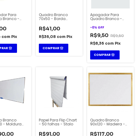
dor Para
Quadro Branco
Apagador Para
o Branco -
70x50 - Borda
Quadro Branco -
nk
Madeira - Stalo
Magnético - BRW
-
0
%
OFF
,00
R$41,00
R$9,50
R$9,50
6
com
Pix
R$36,08
com
Pix
R$8,36
com
Pix
o Branco
Papel Para Flip Chart
Quadro Branco
0 - Moldura
- 50 folhas - Stalo
90x120 - Madeira -
io - Cortiarte
ArtBrasil
90,00
R$91,00
R$117,00