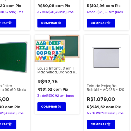
,20
com
Pix
R$80,08
com
Pix
R$102,96
com
Pix
$81,67
sem juros
3
x
de
R$30,33
sem juros
4
x
de
R$29,25
sem juros
Lousa Infantil, 3 em 1,
Magnética, Branca e
Verde, 60x40 -
Cortiarte
R$92,75
 Feltro
Tela de Projeção
io 90x60 Stalo
Retrátil - AC438 - 120"
R$81,62
com
Pix
244x183cm -
3
x
de
R$30,92
sem juros
Blackout - Multilaser
5,00
R$1.079,00
,80
com
Pix
R$949,52
com
Pix
$28,33
sem juros
6
x
de
R$179,83
sem juros