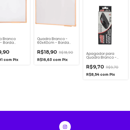
o Branco
Quadro Branco -
 - Borda
60x40cm - Borda
a - Stalo
Madeira - Soft - Stalo
9,90
R$18,90
R$18,90
Apagador para
Quadro Branco -
91
com
Pix
R$16,63
com
Pix
Radex
R$9,70
R$9,70
R$8,54
com
Pix