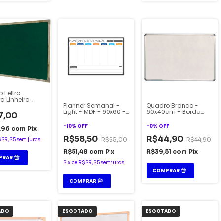
 Feltro
a Linheiro
Planner Semanal -
Quadro Branco -
cm - Stalo
Light - MDF - 90x60 -
60x40cm - Borda
7,00
Stalo
Alumínio - Stalo
-
10
%
OFF
-
0
%
OFF
,96
com
Pix
R$58,50
R$44,90
R$65,00
R$44,90
$29,25
sem juros
R$51,48
com
Pix
R$39,51
com
Pix
2
x
de
R$29,25
sem juros
ADO
ESGOTADO
ESGOTADO