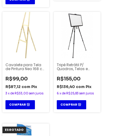
Cavalete para Tela
Tripé Retrátil P/
de Pintura Neo 168 cm
Quadros, Telas e
- Stalo
Banners - Stalo
R$99,00
R$155,00
R$87,12
com
Pix
R$136,40
com
Pix
3
x
de
R$33,00
sem juros
6
x
de
R$25,83
sem juros
ESGOTADO