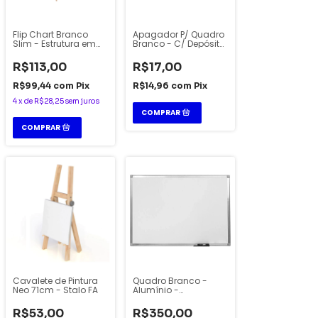
Flip Chart Branco
Apagador P/ Quadro
Slim - Estrutura em
Branco - C/ Depósito
Madeira - Stalo.
- Faber-Castell
R$113,00
R$17,00
R$99,44
com
Pix
R$14,96
com
Pix
4
x
de
R$28,25
sem juros
Cavalete de Pintura
Quadro Branco -
Neo 71cm - Stalo FA
Alumínio -
250x120cm - Stalo
R$53,00
R$350,00