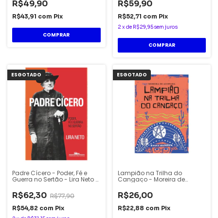
R$49,90
R$59,90
R$43,91
com
Pix
R$52,71
com
Pix
2
x
de
R$29,95
sem juros
ESGOTADO
ESGOTADO
Padre Cícero - Poder, Fé e
Lampião na Trilha do
Guerra no Sertão - Lira Neto -
Cangaço - Moreira de
Companhia Das Letras
Acopiara
R$62,30
R$26,00
R$77,90
R$54,82
com
Pix
R$22,88
com
Pix