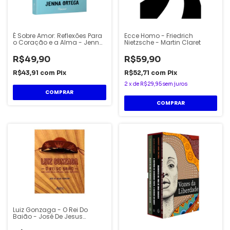
É Sobre Amor: Reflexões Para
Ecce Homo - Friedrich
o Coração e a Alma - Jenna
Nietzsche - Martin Claret
Ortega
R$49,90
R$59,90
R$43,91
com
Pix
R$52,71
com
Pix
2
x
de
R$29,95
sem juros
Luiz Gonzaga - O Rei Do
Baião - José De Jesus
Ferreira