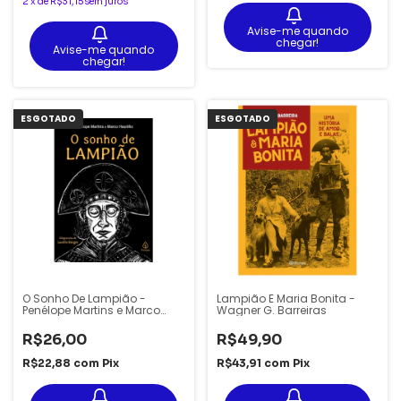
2
x
de
R$31,15
sem juros
Avise-me quando
chegar!
Avise-me quando
chegar!
ESGOTADO
ESGOTADO
O Sonho De Lampião -
Lampião E Maria Bonita -
Penélope Martins e Marco
Wagner G. Barreiras
Haurélio
R$26,00
R$49,90
R$22,88
com
Pix
R$43,91
com
Pix