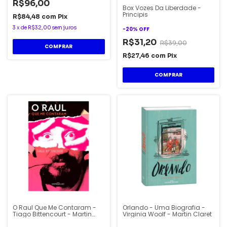
R$96,00
Box Vozes Da Liberdade -
Principis
R$84,48
com
Pix
3
x
de
R$32,00
sem juros
-
20
%
OFF
R$31,20
R$39,00
R$27,46
com
Pix
O Raul Que Me Contaram -
Orlando - Uma Biografia -
Tiago Bittencourt - Martin
Virginia Woolf - Martin Claret
Claret