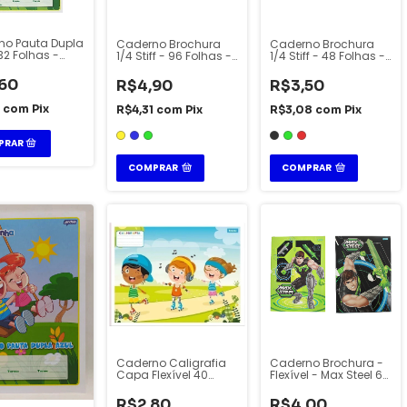
no Pauta Dupla
Caderno Brochura
Caderno Brochura
 32 Folhas -
1/4 Stiff - 96 Folhas -
1/4 Stiff - 48 Folhas -
 do Jandainha
Jandaia
Jandaia
lexível -
60
R$4,90
R$3,50
ia
7
com
Pix
R$4,31
com
Pix
R$3,08
com
Pix
COMPRAR
COMPRAR
Caderno Caligrafia
Caderno Brochura -
Capa Flexível 40
Flexível - Max Steel 60
Folhas Foroni
Folhas - Jandaia
R$2,80
R$4,00