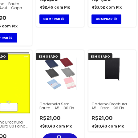
no - Pauta
R$2,46
com
Pix
R$3,52
com
Pix
Azul - Capa
l - 30 Folhas -
ia
90
COMPRAR
3
com
Pix
ADO
ESGOTADO
ESGOTADO
Caderneta Sem
Caderno Brochura -
Pauta - A5 - 80 Fls -
A5 - Preto - 96 Fls -
BRW
Yins Paper
R$21,00
R$21,00
no Brochura
Dura 80 Folhas
R$18,48
com
Pix
R$18,48
com
Pix
Slim - Jandaia
,00