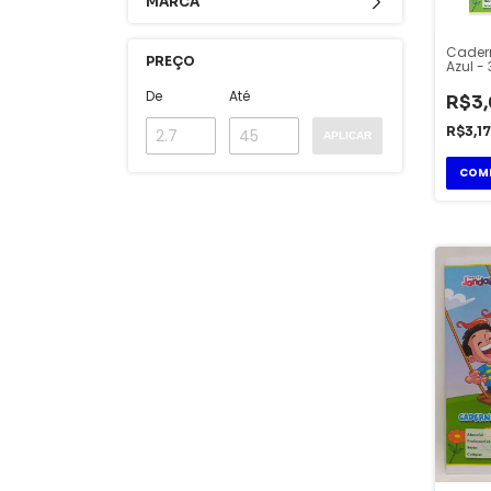
MARCA
Cader
PREÇO
Azul -
Turma
Capa F
De
Até
R$3,
Janda
R$3,1
APLICAR