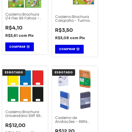
Caderno Brochura
Caderno Brochura
1/4 Flex 96 Folhas -
Caligrafia - Turma
Jandaia
do Jandainha - 40
R$4,10
fls - Jandaia
R$3,50
R$3,61
com
Pix
R$3,08
com
Pix
COMPRAR
COMPRAR
ESGOTADO
ESGOTADO
Caderno Brochura
Universitário Stiff 96
Caderno de
Folhas Jandaia
Anotações - 96fls
R$12,00
pautado - Lyke
R$12,20