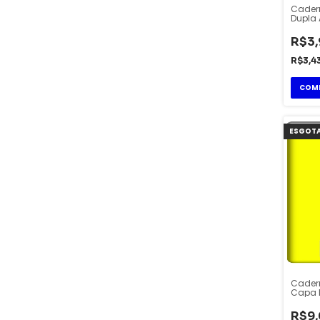
Cader
Dupla 
Flexíve
Janda
R$3,
R$3,4
ESGOT
Cader
Capa 
Stiff 
R$9