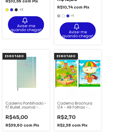
R$10,56
com
Pix
R$10,74
com
Pix
+3
+1
Avise-me
quando chegar!
Avise-me
quando chegar!
ESGOTADO
ESGOTADO
Caderno Pontilhado -
Caderno Brochura
P/ Bullet Journal -
1/4 - 48 Folhas -
Edit.me - 80 Fls -
Foroni
Foroni
R$45,00
R$2,70
R$39,60
com
Pix
R$2,38
com
Pix