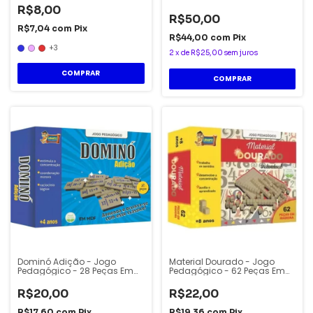
R$8,00
R$50,00
R$7,04
com
Pix
R$44,00
com
Pix
+3
2
x
de
R$25,00
sem juros
COMPRAR
Dominó Adição - Jogo
Material Dourado - Jogo
Pedagógico - 28 Peças Em
Pedagógico - 62 Peças Em
MDF - Uriarte
Madeira - Uriarte
R$20,00
R$22,00
R$17,60
com
Pix
R$19,36
com
Pix