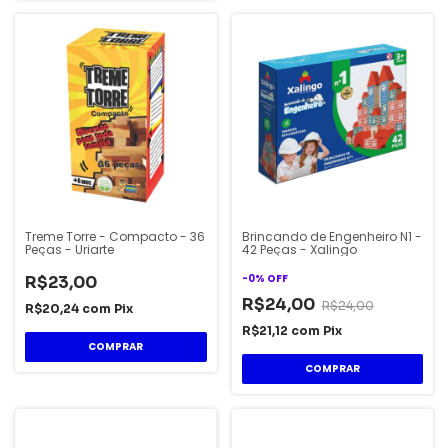
Treme Torre - Compacto - 36
Brincando de Engenheiro N1 -
Peças - Uriarte
42 Peças - Xalingo
-
0
%
OFF
R$23,00
R$24,00
R$24,00
R$20,24
com
Pix
R$21,12
com
Pix