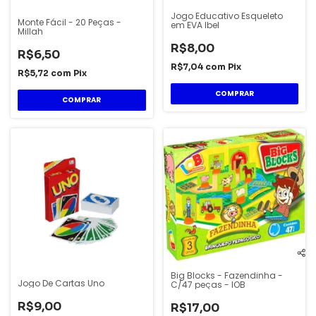
Jogo Educativo Esqueleto
Monte Fácil - 20 Peças -
em EVA Ibel
Millah
R$8,00
R$6,50
R$7,04
com
Pix
R$5,72
com
Pix
Big Blocks - Fazendinha -
Jogo De Cartas Uno
C/47 peças - IOB
R$9,00
R$17,00