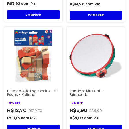
R$7,92
com
Pix
R$14,96
com
Pix
Bricando de Engenheiro - 20
Pandeiro Musical -
Peças - Xalingo
Brinquedo
-
0
%
OFF
-
0
%
OFF
R$12,70
R$6,90
R$12,70
R$6,90
R$11,18
com
Pix
R$6,07
com
Pix