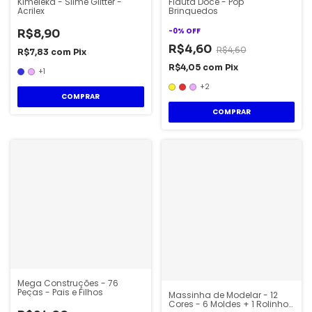
Kimeleka - Slime Glitter -
Flauta Doce - Pop
Acrilex
Brinquedos
-
0
%
OFF
R$8,90
R$4,60
R$4,60
R$7,83
com
Pix
R$4,05
com
Pix
+1
+2
COMPRAR
COMPRAR
Mega Construções - 76
Peças - Pais e Filhos
Massinha de Modelar - 12
Cores - 6 Moldes + 1 Rolinho