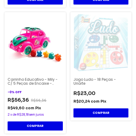
Carrinho Educativo - Mily -
Jogo Ludo - 18 Peças -
C/ 5 Peças de Encaixe -
Uriarte
Kendy
-
0
%
OFF
R$23,00
R$56,36
R$56,36
R$20,24
com
Pix
R$49,60
com
Pix
2
x
de
R$28,18
sem juros