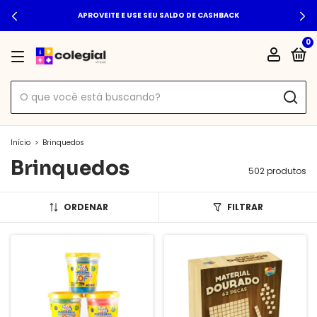
APROVEITE E USE SEU SALDO DE CASHBACK
0
Início
>
Brinquedos
Brinquedos
502 produtos
ORDENAR
FILTRAR