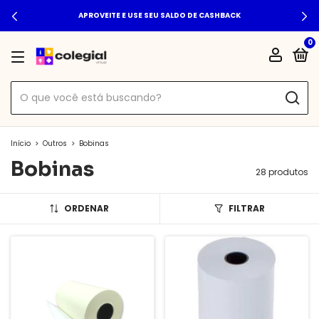
APROVEITE E USE SEU SALDO DE CASHBACK
0
Início
>
Outros
>
Bobinas
Bobinas
28 produtos
ORDENAR
FILTRAR