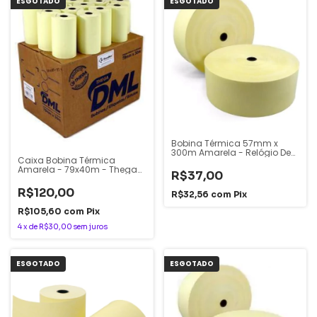
ESGOTADO
ESGOTADO
Bobina Térmica 57mm x
300m Amarela - Relógio De
Caixa Bobina Térmica
Ponto - Thega
Amarela - 79x40m - Thega
R$37,00
DML
R$120,00
R$32,56
com
Pix
R$105,60
com
Pix
4
x
de
R$30,00
sem juros
ESGOTADO
ESGOTADO