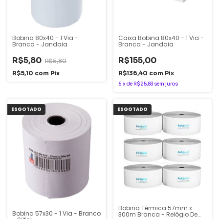
Bobina 80x40 - 1 Via -
Caixa Bobina 80x40 - 1 Via -
Branca - Jandaia
Branca - Jandaia
R$5,80
R$155,00
R$5,80
R$5,10
com
Pix
R$136,40
com
Pix
6
x
de
R$25,83
sem juros
ESGOTADO
ESGOTADO
Bobina Térmica 57mm x
Bobina 57x30 - 1 Via - Branco
300m Branca - Relógio De