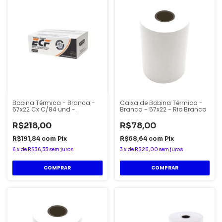
Bobina Térmica - Branca -
Caixa de Bobina Térmica -
57x22 Cx C/84 und -
Branca - 57x22 - Rio Branco
Bignardi
R$218,00
R$78,00
R$191,84
com
Pix
R$68,64
com
Pix
6
x
de
R$36,33
sem juros
3
x
de
R$26,00
sem juros