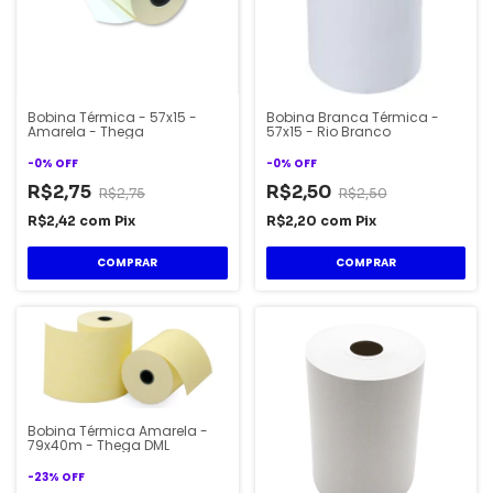
Bobina Térmica - 57x15 -
Bobina Branca Térmica -
Amarela - Thega
57x15 - Rio Branco
-
0
%
OFF
-
0
%
OFF
R$2,75
R$2,50
R$2,75
R$2,50
R$2,42
com
Pix
R$2,20
com
Pix
Bobina Térmica Amarela -
79x40m - Thega DML
-
23
%
OFF