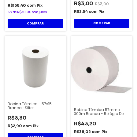
R$3,00
R$3,00
R$158,40
com
Pix
R$2,64
com
Pix
6
x
de
R$30,00
sem juros
Bobina Térmica - 57x15 -
Branca -Silfer
Bobina Térmica 57mm x
300m Branca - Relógio De
R$3,30
Ponto - Rb Bobinas
R$43,20
R$2,90
com
Pix
R$38,02
com
Pix