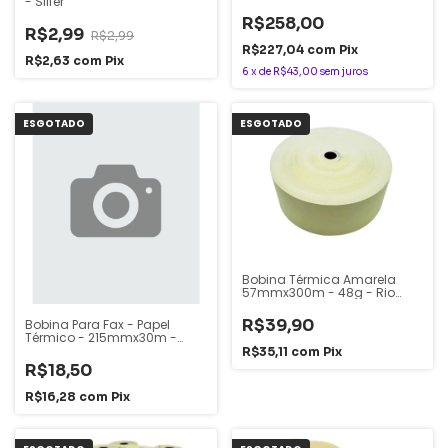
- Silfer
Ponto - Rb Bobinas
R$258,00
R$2,99
R$2,99
R$227,04
com
Pix
R$2,63
com
Pix
6
x
de
R$43,00
sem juros
ESGOTADO
ESGOTADO
Bobina Térmica Amarela
57mmx300m - 48g - Rio
Branco
R$39,90
Bobina Para Fax - Papel
Térmico - 215mmx30m -
Masterprint
R$35,11
com
Pix
R$18,50
R$16,28
com
Pix