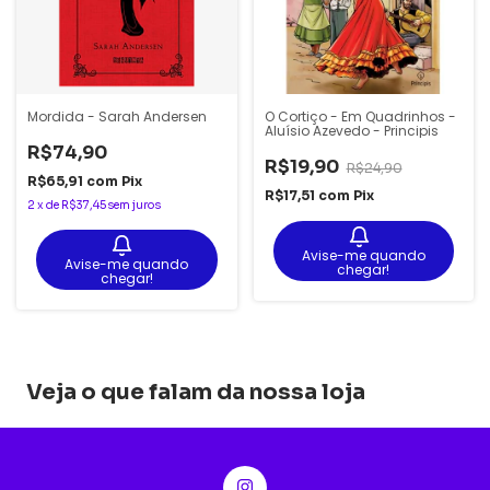
Mordida - Sarah Andersen
O Cortiço - Em Quadrinhos -
Aluísio Azevedo - Principis
R$74,90
R$19,90
R$24,90
R$65,91
com
Pix
R$17,51
com
Pix
2
x
de
R$37,45
sem juros
Avise-me quando
Avise-me quando
chegar!
chegar!
Veja o que falam da nossa loja