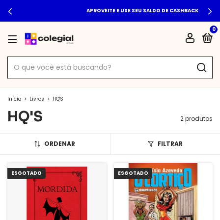
APROVEITE E USE SEU SALDO DE CASHBACK
0
Início
>
Livros
>
HQ'S
HQ'S
2 produtos
ORDENAR
FILTRAR
ESGOTADO
ESGOTADO