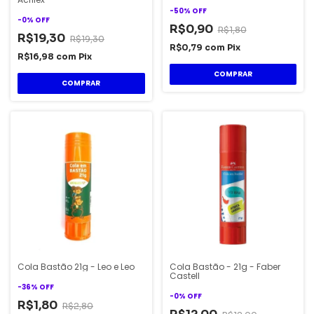
-
50
%
OFF
-
0
%
OFF
R$0,90
R$1,80
R$19,30
R$19,30
R$0,79
com
Pix
R$16,98
com
Pix
Cola Bastão 21g - Leo e Leo
Cola Bastão - 21g - Faber
Castell
-
36
%
OFF
-
0
%
OFF
R$1,80
R$2,80