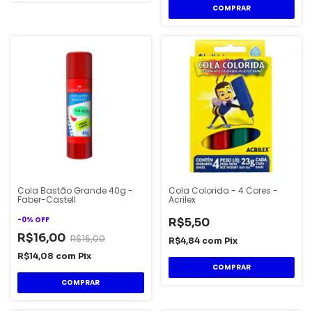
Cola Bastão Grande 40g -
Cola Colorida - 4 Cores -
Faber-Castell
Acrilex
-
0
%
OFF
R$5,50
R$16,00
R$16,00
R$4,84
com
Pix
R$14,08
com
Pix