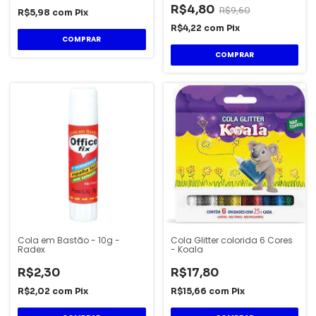
R$4,80
R$9,60
R$5,98
com
Pix
R$4,22
com
Pix
Cola em Bastão - 10g -
Cola Glitter colorida 6 Cores
Radex
- Koala
R$2,30
R$17,80
R$2,02
com
Pix
R$15,66
com
Pix