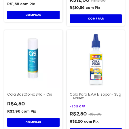
R$12,00
R$12,00
R$1,58
com
Pix
R$10,56
com
Pix
Cola Bastão Fix 34g - Cis
Cola Para E.V.A E Isopor - 35g
- Acrilex
R$4,50
-
50
%
OFF
R$3,96
com
Pix
R$2,50
R$5,00
R$2,20
com
Pix