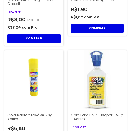
Castell
R$1,90
-
0
%
OFF
R$1,67
com
Pix
R$8,00
R$8,00
R$7,04
com
Pix
Cola Bastão Lavável 20g -
Cola Para E.V.A E Isopor - 90g
Acrilex
- Acrilex
-
50
%
OFF
R$6,80