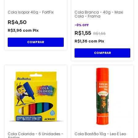
Cola Isopor 40g - FortFix
Cola Branca - 40g - Maxi
Cola - Frama
R$4,50
-
0
%
OFF
R$3,96
com
Pix
R$1,55
R$1,55
R$1,36
com
Pix
Cola Colorida - 6 Unidades -
Cola Bastão 10g - Leo E Leo
Acrilex