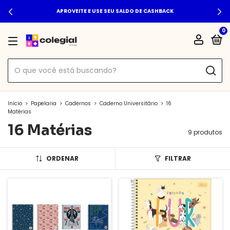
APROVEITE E USE SEU SALDO DE CASHBACK
0
Início
>
Papelaria
>
Cadernos
>
Caderno Universitário
>
16
Matérias
16 Matérias
9 produtos
ORDENAR
FILTRAR