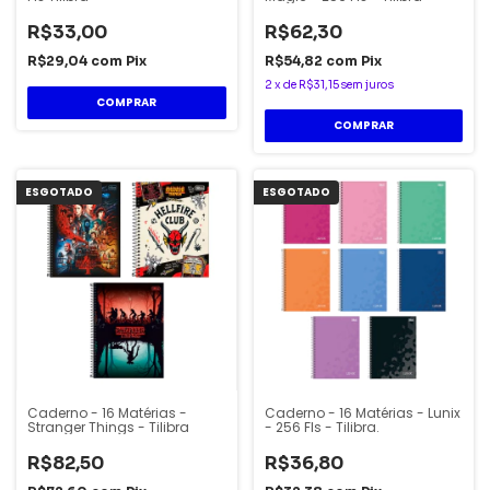
R$33,00
R$62,30
R$29,04
com
Pix
R$54,82
com
Pix
2
x
de
R$31,15
sem juros
COMPRAR
COMPRAR
ESGOTADO
ESGOTADO
Caderno - 16 Matérias -
Caderno - 16 Matérias - Lunix
Stranger Things - Tilibra
- 256 Fls - Tilibra.
R$82,50
R$36,80