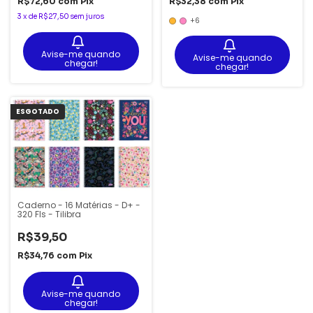
R$72,60
com
Pix
R$32,38
com
Pix
3
x
de
R$27,50
sem juros
+6
Avise-me quando
Avise-me quando
chegar!
chegar!
ESGOTADO
Caderno - 16 Matérias - D+ -
320 Fls - Tilibra
R$39,50
R$34,76
com
Pix
Avise-me quando
chegar!