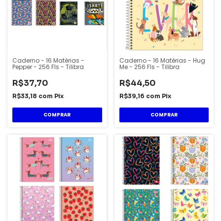
Caderno - 16 Matérias -
Caderno - 16 Matérias - Hug
Pepper - 256 Fls - Tilibra
Me - 256 Fls - Tilibra
R$37,70
R$44,50
R$33,18
com
Pix
R$39,16
com
Pix
COMPRAR
COMPRAR