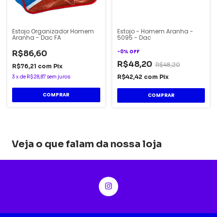
Estojo Organizador Homem
Estojo - Homem Aranha -
Aranha - Dac FA
5095 - Dac
-
0
%
OFF
R$86,60
R$48,20
R$48,20
R$76,21
com
Pix
R$42,42
com
Pix
3
x
de
R$28,87
sem juros
Veja o que falam da nossa loja