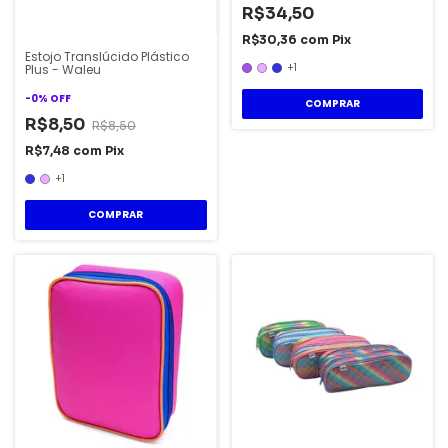
R$34,50
R$30,36
com
Pix
Estojo Translúcido Plástico
+1
Plus - Waleu
-
0
%
OFF
COMPRAR
R$8,50
R$8,50
R$7,48
com
Pix
+1
COMPRAR