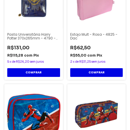
Pasta Universitária Harry
Estojo Mult - Rosa - 4825 -
Potter 370x265mm - 4790 -
Dac
Dac
R$131,00
R$62,50
R$115,28
com
Pix
R$55,00
com
Pix
5
x
de
R$26,20
sem juros
2
x
de
R$31,25
sem juros