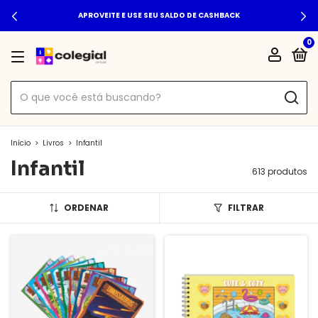
APROVEITE E USE SEU SALDO DE CASHBACK
0
Início
>
Livros
>
Infantil
Infantil
613 produtos
ORDENAR
FILTRAR