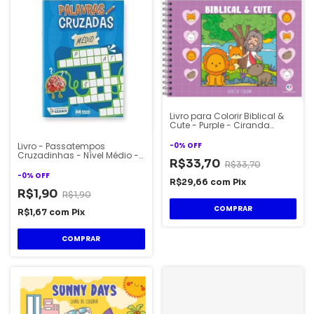
Livro para Colorir Biblical &
Cute - Purple - Ciranda
Cultural
Livro - Passatempos
-
0
%
OFF
Cruzadinhas - Nível Médio -
R$33,70
Bicho Esperto
R$33,70
-
0
%
OFF
R$29,66
com
Pix
R$1,90
R$1,90
R$1,67
com
Pix